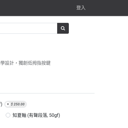
登入
工學設計，獨創低拇指按鍵
)
+
$
250.00
知夏軸 (有聲段落, 50gf)