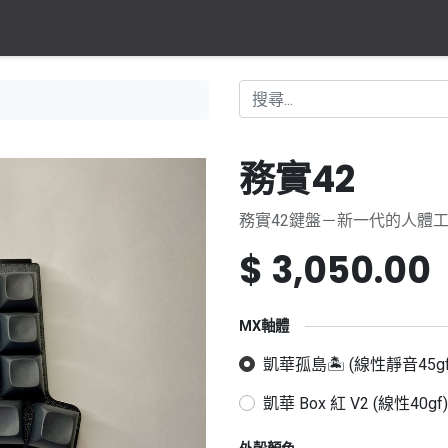
務實42
務實42鍵盤－新一代的人體
$
3,050.00
MX軸體
凱華孤島🏝️ (線性靜音45gf
凱華 Box 紅 V2 (線性40gf)